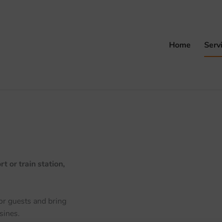
Home
Serv
t or train station,
or guests and bring
sines.