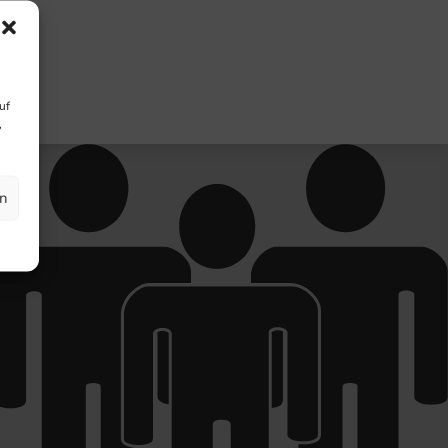
uf
,
en