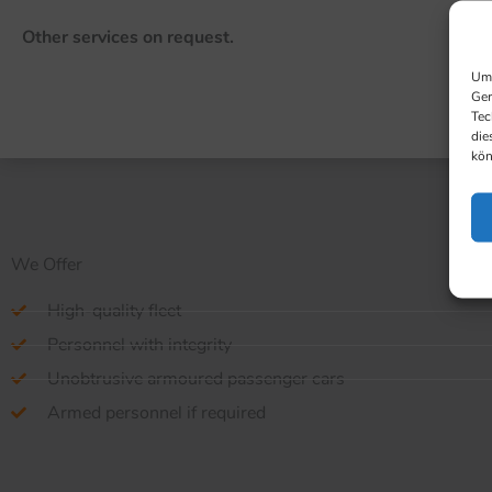
Other services on request.
Um 
Ger
Tec
die
kön
We Offer
High-quality fleet
Personnel with integrity
Unobtrusive armoured passenger cars
Armed personnel if required